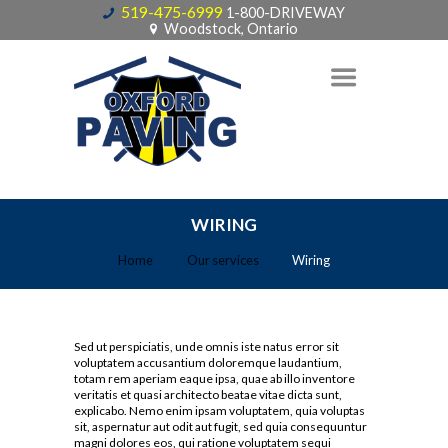
519-475-6999
1-800-DRIVEWAY
Woodstock, Ontario
WIRING
Home
Our services
Wiring
Sed ut perspiciatis, unde omnis iste natus error sit
voluptatem accusantium doloremque laudantium,
totam rem aperiam eaque ipsa, quae ab illo inventore
veritatis et quasi architecto beatae vitae dicta sunt,
explicabo. Nemo enim ipsam voluptatem, quia voluptas
sit, aspernatur aut odit aut fugit, sed quia consequuntur
magni dolores eos, qui ratione voluptatem sequi