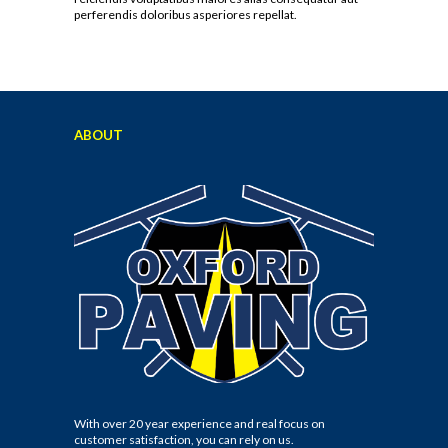
perferendis doloribus asperiores repellat.
ABOUT
With over 20 year experience and real focus on
customer satisfaction, you can rely on us.