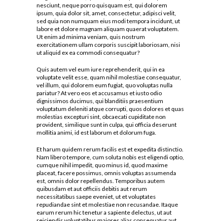
nesciunt, neque porro quisquam est, qui dolorem
ipsum, quia dolor sit, amet, consectetur, adipisci velit,
sed quia non numquam eius modi tempora incidunt, ut
labore et dolore magnam aliquam quaerat voluptatem.
Ut enim ad minima veniam, quis nostrum
exercitationem ullam corporis suscipit laboriosam, nisi
ut aliquid ex ea commodi consequatur?
Quis autem vel eum iure reprehenderit, qui in ea
voluptate velit esse, quam nihil molestiae consequatur,
vel illum, qui dolorem eum fugiat, quo voluptas nulla
pariatur? At vero eos et accusamus et iusto odio
dignissimos ducimus, qui blanditiis praesentium
voluptatum deleniti atque corrupti, quos dolores et quas
molestias excepturi sint, obcaecati cupiditate non
provident, similique sunt in culpa, qui officia deserunt
mollitia animi, id est laborum et dolorum fuga.
Et harum quidem rerum facilis est et expedita distinctio.
Nam libero tempore, cum soluta nobis est eligendi optio,
cumque nihil impedit, quo minus id, quod maxime
placeat, facere possimus, omnis voluptas assumenda
est, omnis dolor repellendus. Temporibus autem
quibusdam et aut officiis debitis aut rerum
necessitatibus saepe eveniet, ut et voluptates
repudiandae sint et molestiae non recusandae. Itaque
earum rerum hic tenetur a sapiente delectus, ut aut
reiciendis voluptatibus maiores alias consequatur aut