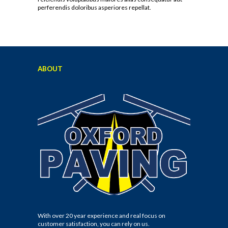
perferendis doloribus asperiores repellat.
ABOUT
With over 20 year experience and real focus on
customer satisfaction, you can rely on us.