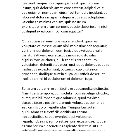
nesciunt, neque porro quisquam est, qui dolorem
ipsum, quia dolor sit, amet, consectetur, adipisci velit,
sed quia non numquam eius modi tempora incidunt, ut
labore et dolore magnam aliquam quaerat voluptatem.
Ut enim ad minima veniam, quis nostrum
exercitationem ullam corporis suscipit laboriosam, nisi
ut aliquid ex ea commodi consequatur?
Quis autem vel eum iure reprehenderit, qui in ea
voluptate velit esse, quam nihil molestiae consequatur,
vel illum, qui dolorem eum fugiat, quo voluptas nulla
pariatur? At vero eos et accusamus et iusto odio
dignissimos ducimus, qui blanditiis praesentium
voluptatum deleniti atque corrupti, quos dolores et quas
molestias excepturi sint, obcaecati cupiditate non
provident, similique sunt in culpa, qui officia deserunt
mollitia animi, id est laborum et dolorum fuga.
Et harum quidem rerum facilis est et expedita distinctio.
Nam libero tempore, cum soluta nobis est eligendi optio,
cumque nihil impedit, quo minus id, quod maxime
placeat, facere possimus, omnis voluptas assumenda
est, omnis dolor repellendus. Temporibus autem
quibusdam et aut officiis debitis aut rerum
necessitatibus saepe eveniet, ut et voluptates
repudiandae sint et molestiae non recusandae. Itaque
earum rerum hic tenetur a sapiente delectus, ut aut
reiciendis voluptatibus maiores alias consequatur aut