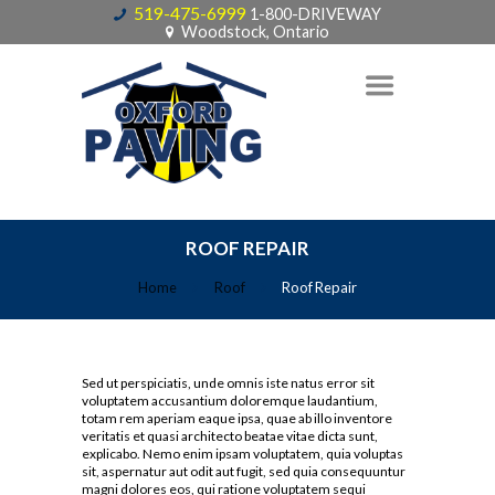
519-475-6999
1-800-DRIVEWAY
Woodstock, Ontario
ROOF REPAIR
Home
Roof
Roof Repair
Sed ut perspiciatis, unde omnis iste natus error sit
voluptatem accusantium doloremque laudantium,
totam rem aperiam eaque ipsa, quae ab illo inventore
veritatis et quasi architecto beatae vitae dicta sunt,
explicabo. Nemo enim ipsam voluptatem, quia voluptas
sit, aspernatur aut odit aut fugit, sed quia consequuntur
magni dolores eos, qui ratione voluptatem sequi