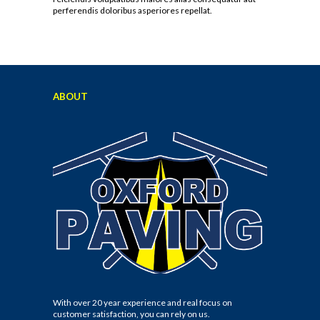
perferendis doloribus asperiores repellat.
ABOUT
With over 20 year experience and real focus on
customer satisfaction, you can rely on us.