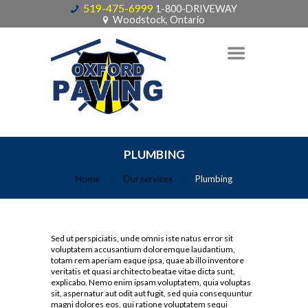
519-475-6999
1-800-DRIVEWAY
Woodstock, Ontario
PLUMBING
Home
Our services
Plumbing
Sed ut perspiciatis, unde omnis iste natus error sit
voluptatem accusantium doloremque laudantium,
totam rem aperiam eaque ipsa, quae ab illo inventore
veritatis et quasi architecto beatae vitae dicta sunt,
explicabo. Nemo enim ipsam voluptatem, quia voluptas
sit, aspernatur aut odit aut fugit, sed quia consequuntur
magni dolores eos, qui ratione voluptatem sequi