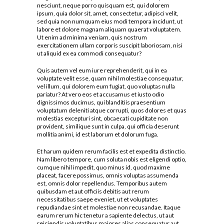
nesciunt, neque porro quisquam est, qui dolorem
ipsum, quia dolor sit, amet, consectetur, adipisci velit,
sed quia non numquam eius modi tempora incidunt, ut
labore et dolore magnam aliquam quaerat voluptatem.
Ut enim ad minima veniam, quis nostrum
exercitationem ullam corporis suscipit laboriosam, nisi
ut aliquid ex ea commodi consequatur?
Quis autem vel eum iure reprehenderit, qui in ea
voluptate velit esse, quam nihil molestiae consequatur,
vel illum, qui dolorem eum fugiat, quo voluptas nulla
pariatur? At vero eos et accusamus et iusto odio
dignissimos ducimus, qui blanditiis praesentium
voluptatum deleniti atque corrupti, quos dolores et quas
molestias excepturi sint, obcaecati cupiditate non
provident, similique sunt in culpa, qui officia deserunt
mollitia animi, id est laborum et dolorum fuga.
Et harum quidem rerum facilis est et expedita distinctio.
Nam libero tempore, cum soluta nobis est eligendi optio,
cumque nihil impedit, quo minus id, quod maxime
placeat, facere possimus, omnis voluptas assumenda
est, omnis dolor repellendus. Temporibus autem
quibusdam et aut officiis debitis aut rerum
necessitatibus saepe eveniet, ut et voluptates
repudiandae sint et molestiae non recusandae. Itaque
earum rerum hic tenetur a sapiente delectus, ut aut
reiciendis voluptatibus maiores alias consequatur aut